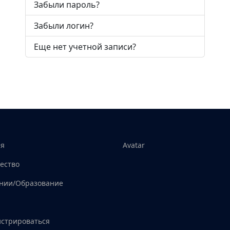
Забыли пароль?
Забыли логин?
Еще нет учетной записи?
ая
Avatar
ество
нии/Образование
истрироваться