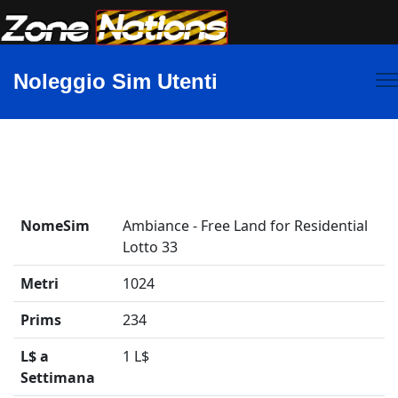
Noleggio Sim Utenti
NomeSim
Ambiance - Free Land for Residential
Lotto 33
Metri
1024
Prims
234
L$ a
1 L$
Settimana