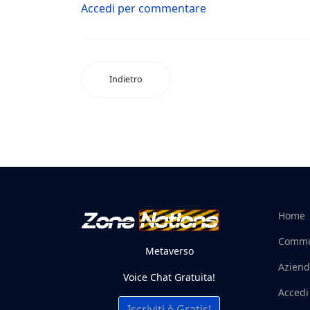
Accedi per commentare
Indietro
Home
Commu
Metaverso
Aziend
Voice Chat Gratuita!
Accedi
Iscriviti è Gratis!