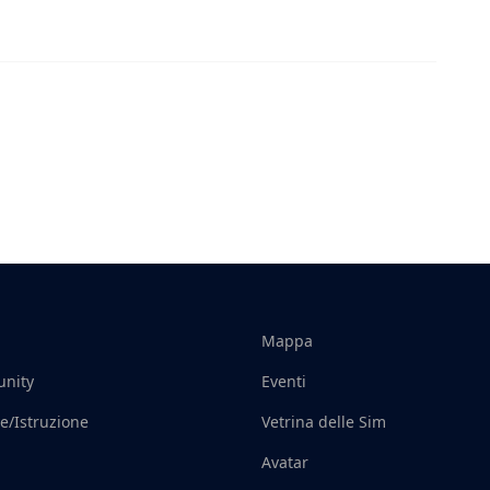
Mappa
nity
Eventi
e/Istruzione
Vetrina delle Sim
Avatar