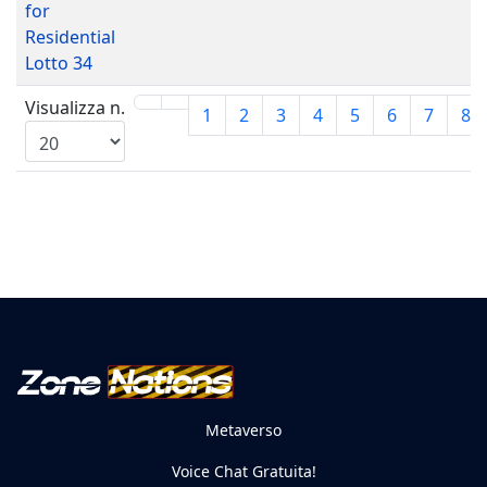
for
Residential
Lotto 34
Visualizza n.
1
2
3
4
5
6
7
8
Metaverso
Voice Chat Gratuita!