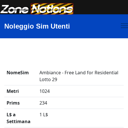
Noleggio Sim Utenti
NomeSim
Ambiance - Free Land for Residential
Lotto 29
Metri
1024
Prims
234
L$ a
1 L$
Settimana