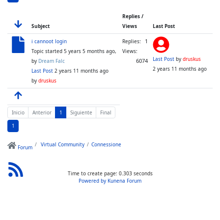
Replies /
Subject
Views
Last Post
1
i cannoot login
Replies:
Topic started 5 years 5 months ago,
Views:
Last Post
by
druskus
6074
by
Dream Falc
2 years 11 months ago
Last Post
2 years 11 months ago
by
druskus
Inicio
Anterior
1
Siguiente
Final
1
Virtual Community
Connessione
Forum
Time to create page: 0.303 seconds
Powered by
Kunena Forum