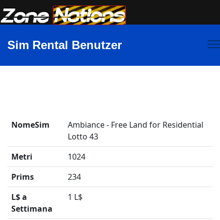
Sim Rental Benutzer
NomeSim
Ambiance - Free Land for Residential
Lotto 43
Metri
1024
Prims
234
L$ a
1 L$
Settimana