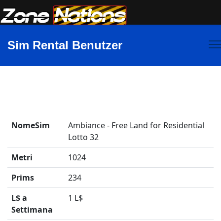
Sim Rental Benutzer
NomeSim
Ambiance - Free Land for Residential
Lotto 32
Metri
1024
Prims
234
L$ a
1 L$
Settimana